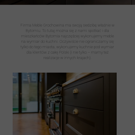
Firma Meble Grochowina ma swoją siedzibę właśnie w
Bytomiu. To tutaj można się z nami spotkać i dla
mieszkańców Bytomia najczęściej wykonujemy meble
na wymiar do kuchni. Oczywiście nie ograniczamy się
tylko do tego miasta, wykonujemy kuchnie pod wymiar
dla klientów z całej Polski (i nie tylko – mamy też
realizacje w innych krajach).