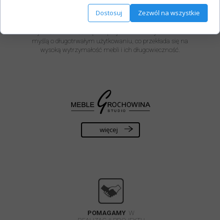
idealnie odzwierciedla osobisty gust i styl życia.
Dostosuj
Zezwól na wszystkie
Inwestycja w meble na wymiar, to również stawianie na
jakość i trwałość. Są one projektowane i wykonane z
myślą o długotrwałym użytkowaniu, co przekłada się na
wysoką wytrzymałość mebli i ich długowieczność.
więcej
POMAGAMY
W